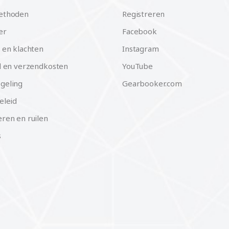
ethoden
Registreren
er
Facebook
 en klachten
Instagram
d en verzendkosten
YouTube
geling
Gearbooker.com
eleid
ren en ruilen
s