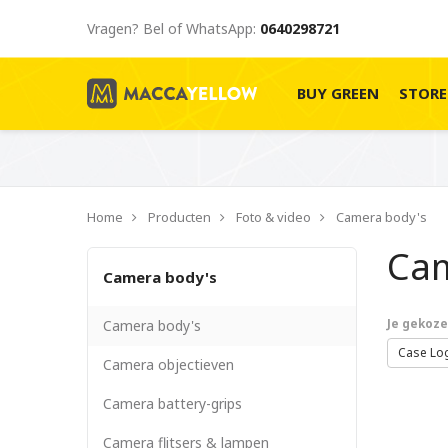
Vragen? Bel of WhatsApp:
0640298721
BUY GREEN
STOR
Home
Producten
Foto & video
Camera body's
Cam
Camera body's
Camera body's
Je gekozen
Case Lo
Camera objectieven
Camera battery-grips
Camera flitsers & lampen