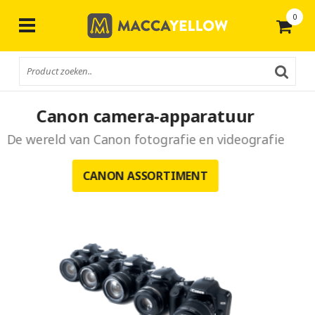
0
Trees for All
De wereld heeft meer bomen nodig
DOE MEE