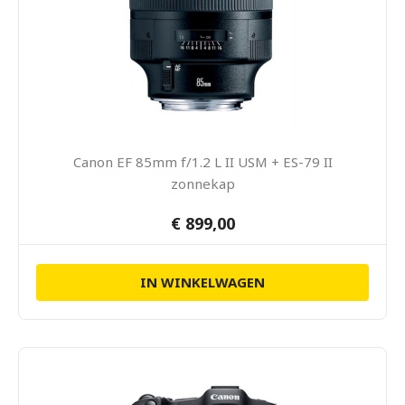
Canon EF 85mm f/1.2 L II USM + ES-79 II
zonnekap
€ 899,00
IN WINKELWAGEN