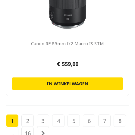
Canon RF 85mm f/2 Macro IS STM
€ 559,00
IN WINKELWAGEN
1
2
3
4
5
6
7
8
...
16