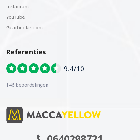
Instagram
YouTube
Gearbooker.com
Referenties
9.4/10
146 beoordelingen
0640298721