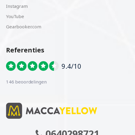
Instagram
YouTube
Gearbooker.com
Referenties
9.4/10
146 beoordelingen
0640298721