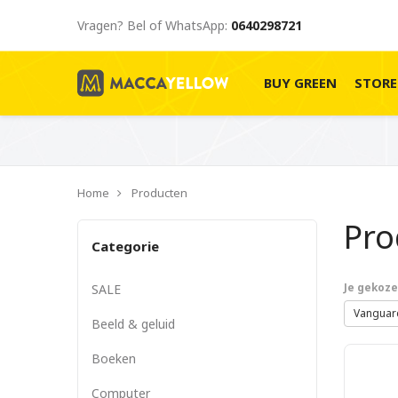
Vragen? Bel of WhatsApp:
0640298721
BUY GREEN
STOR
Home
Producten
Pr
Categorie
SALE
Je gekozen
Vangua
Beeld & geluid
Boeken
Computer