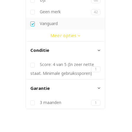
68
Dymo
Elgato
Ergotron
Fitbit
Geen merk
42
Gitzo
Godox
JBL
Joby
Kanex
Kata
Kenko
Lowepro
Manfrotto
Metz
Nikon
Nintendo
Panasonic
PGYTech
Philips
Pioneer
PolarPro
Promise
Røde
SanDisk
Satechi
Sigma
Soligor
Sonnet
Sony
Tamron
Tokina
Twelve South
Vanguard
Yongnuo
Meer opties
Conditie
Score: 4 van 5 (In zeer nette
1
staat. Minimale gebruikssporen)
Garantie
3 maanden
1