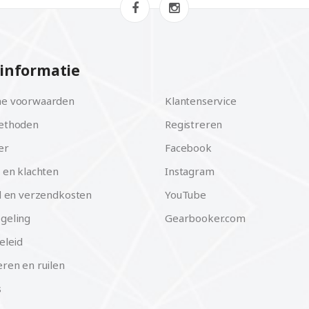
informatie
e voorwaarden
Klantenservice
ethoden
Registreren
er
Facebook
 en klachten
Instagram
d en verzendkosten
YouTube
geling
Gearbooker.com
eleid
ren en ruilen
s