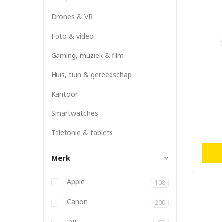
Drones & VR
Foto & video
Gaming, muziek & film
Huis, tuin & gereedschap
Kantoor
Smartwatches
Telefonie & tablets
Merk
Anbernic
Apple
108
Atlona
Aukey
Backbone
Belkin
BizLink
Blackmagic
Bose
Canon
200
DJI