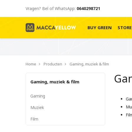
Vragen? Bel of WhatsApp:
0640298721
BUY GREEN
STOR
Home
Producten
Gaming, muziek & film
Gam
Gaming, muziek & film
Gaming
Ga
Mu
Muziek
Fil
Film