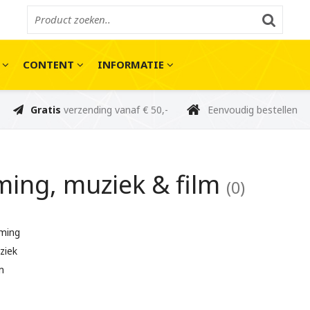
E
CONTENT
INFORMATIE
Gratis
verzending vanaf € 50,-
Eenvoudig bestellen
ing, muziek & film
(0)
ming
ziek
m