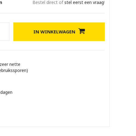
n
Bestel direct of
stel eerst een vraag
!
IN WINKELWAGEN
 zeer nette
ebruikssporen)
 dagen