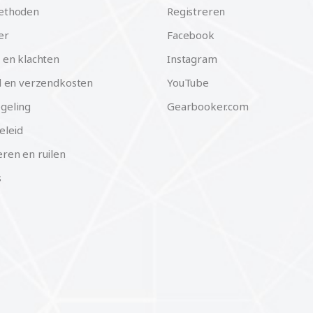
ethoden
Registreren
er
Facebook
 en klachten
Instagram
d en verzendkosten
YouTube
geling
Gearbooker.com
eleid
ren en ruilen
s