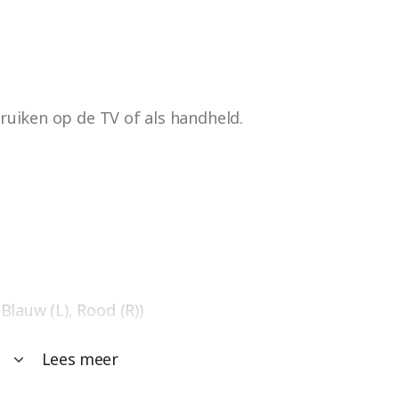
ruiken op de TV of als handheld.
Blauw (L), Rood (R))
Lees meer