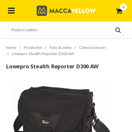
0
Gratis
verzending vanaf € 50,-
Home
Producten
Foto & video
Camera tassen
Lowepro Stealth Reporter D300 AW
Lowepro Stealth Reporter D300 AW