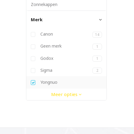
Zonnekappen
Merk
Canon
14
Geen merk
1
Godox
1
Metz
Sigma
2
Yongnuo
Meer opties