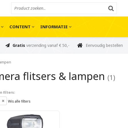
E
CONTENT
INFORMATIE
Gratis
verzending vanaf € 50,-
Eenvoudig bestellen
 lampen
era flitsers & lampen
(1)
 filters:
o
Wis alle filters