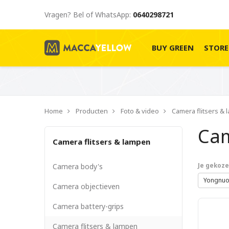
Vragen? Bel of WhatsApp:
0640298721
BUY GREEN
STOR
Home
Producten
Foto & video
Camera flitsers &
Cam
Camera flitsers & lampen
Camera body's
Je gekozen
Yongnu
Camera objectieven
Camera battery-grips
Camera flitsers & lampen