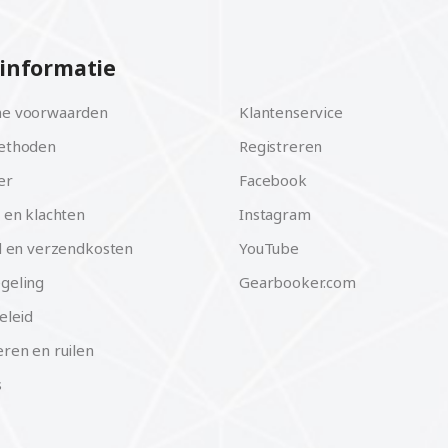
informatie
e voorwaarden
Klantenservice
ethoden
Registreren
er
Facebook
 en klachten
Instagram
d en verzendkosten
YouTube
geling
Gearbooker.com
eleid
ren en ruilen
s