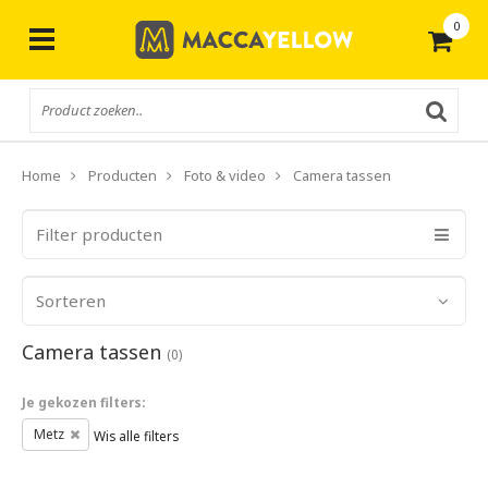
0
Gratis
verzending vanaf € 50,-
Home
Producten
Foto & video
Camera tassen
Filter producten
Sorteren
Camera tassen
(0)
Je gekozen filters:
Metz
Wis alle filters