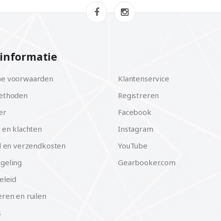
informatie
e voorwaarden
Klantenservice
ethoden
Registreren
er
Facebook
 en klachten
Instagram
d en verzendkosten
YouTube
geling
Gearbooker.com
eleid
ren en ruilen
s