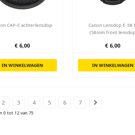
on CAP-E achterlensdop
Canon Lensdop E-58 I
(58mm front lensdo
centre-pinch)
€ 6,00
€ 6,00
IN WINKELWAGEN
IN WINKELWAGEN
2
3
4
5
6
7
n 0 tot 12 van 75