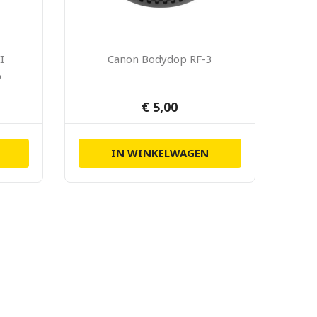
I
Canon Bodydop RF-3
p
€ 5,00
IN WINKELWAGEN