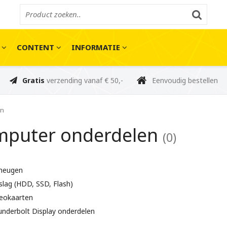
E
CONTENT
INFORMATIE
Gratis
verzending vanaf € 50,-
Eenvoudig bestellen
en
puter onderdelen
(0)
heugen
lag (HDD, SSD, Flash)
deokaarten
nderbolt Display onderdelen