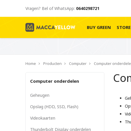
Vragen? Bel of WhatsApp:
0640298721
BUY GREEN
STOR
Home
Producten
Computer
Computer onderdel
Com
Computer onderdelen
Geheugen
Ge
Ops
Opslag (HDD, SSD, Flash)
Vi
Videokaarten
Thu
Thunderbolt Display onderdelen