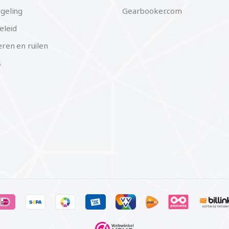
geling
Gearbooker.com
eleid
ren en ruilen
s