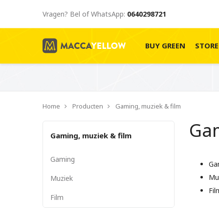
Vragen? Bel of WhatsApp:
0640298721
BUY GREEN
STOR
Home
Producten
Gaming, muziek & film
Gam
Gaming, muziek & film
Gaming
Ga
Mu
Muziek
Fil
Film