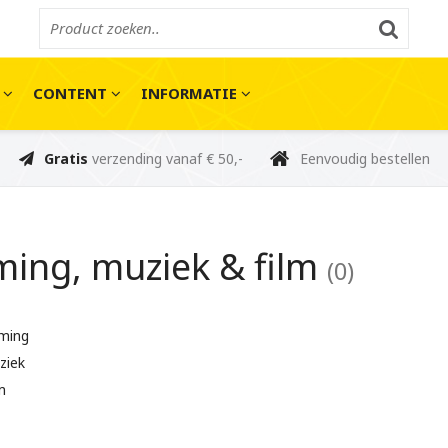
E
CONTENT
INFORMATIE
Gratis
verzending vanaf € 50,-
Eenvoudig bestellen
ing, muziek & film
(0)
ming
ziek
m