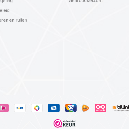
geling
Gearbooker.com
eleid
ren en ruilen
s