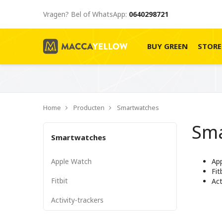
Vragen? Bel of WhatsApp:
0640298721
BUY GREEN
STOR
Home
Producten
Smartwatches
Sm
Smartwatches
Apple Watch
Ap
Fit
Fitbit
Act
Activity-trackers