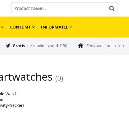
E
CONTENT
INFORMATIE
Gratis
verzending vanaf € 50,-
Eenvoudig bestellen
artwatches
(0)
ple Watch
bit
ivity-trackers