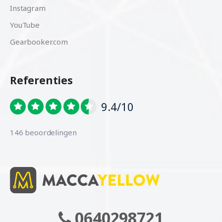
Instagram
YouTube
Gearbooker.com
Referenties
9.4/10
146 beoordelingen
0640298721