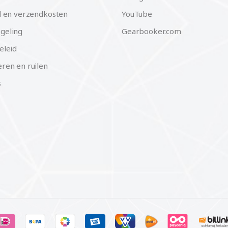
d en verzendkosten
YouTube
geling
Gearbooker.com
eleid
ren en ruilen
s