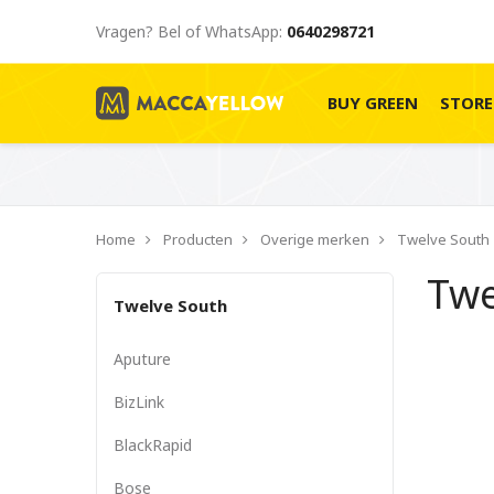
Vragen? Bel of WhatsApp:
0640298721
BUY GREEN
STOR
Home
Producten
Overige merken
Twelve South
Twe
Twelve South
Aputure
BizLink
BlackRapid
Bose