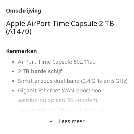
Omschrijving
Apple AirPort Time Capsule 2 TB
(A1470)
Kenmerken
AirPort Time Capsule 802.11ac
2 TB harde schijf
Simultaneous dual-band (2,4 GHz en 5 GHz)
Gigabit Ethernet WAN-poort voor
aansluiting op een DSL-modem,
kabelmodem of Ethernet-netwerk
USB 2-poort voor aansluiting van een USB-
Lees meer
printer of USB-schijf3