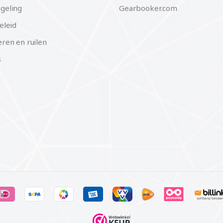
geling
Gearbooker.com
eleid
ren en ruilen
s