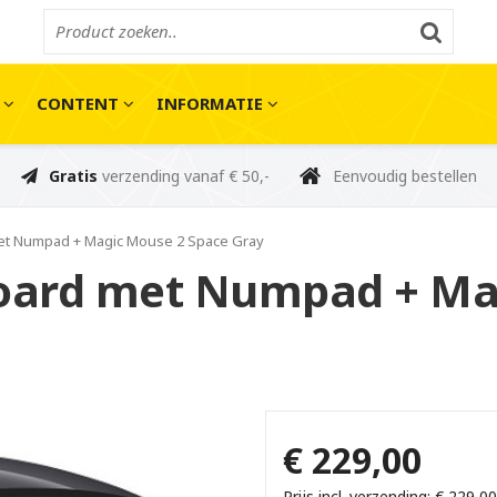
E
CONTENT
INFORMATIE
Gratis
verzending vanaf € 50,-
Eenvoudig bestellen
et Numpad + Magic Mouse 2 Space Gray
oard met Numpad + Ma
€ 229,00
Prijs incl. verzending: € 229,00