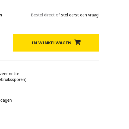
n
Bestel direct of
stel eerst een vraag
!
IN WINKELWAGEN
 zeer nette
ebruikssporen)
 dagen