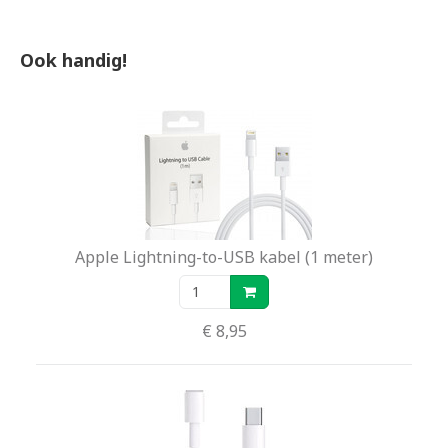
Aluminium behuizing
Ook handig!
Interne batterij
Opladen met behulp van een
lightningkabel (niet inbegrepen). Deze is
los verkrijgbaar.
Apple Lightning-to-USB kabel (1 meter)
€ 8,95