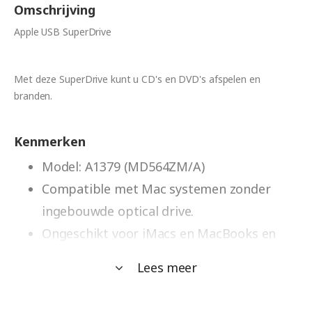
Omschrijving
Apple USB SuperDrive
Met deze SuperDrive kunt u CD's en DVD's afspelen en
branden.
Kenmerken
Model: A1379 (MD564ZM/A)
Compatible met Mac systemen zonder
ingebouwde optical drive.
Ongeschikt voor iMacs en MacBooks en
MacBook Pro's van 2011 en ouder.
Lees meer
Wel geschikt voor alle MacBook Airs (2008
t/m heden)