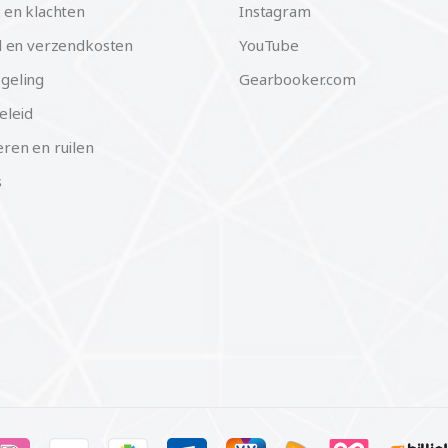
 en klachten
Instagram
d en verzendkosten
YouTube
geling
Gearbooker.com
eleid
ren en ruilen
s