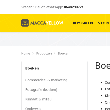
Vragen? Bel of WhatsApp:
0640298721
BUY GREEN
STOR
Home
Producten
Boeken
Bo
Boeken
Commercieel & marketing
Co
Fot
Fotografie (boeken)
Kli
Klimaat & milieu
On
Onderwijs
Per