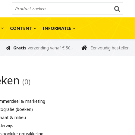
E
CONTENT
INFORMATIE
Gratis
verzending vanaf € 50,-
Eenvoudig bestellen
eken
(0)
mmercieel & marketing
ografie (boeken)
maat & milieu
derwijs
soonlijke ontwikkeling