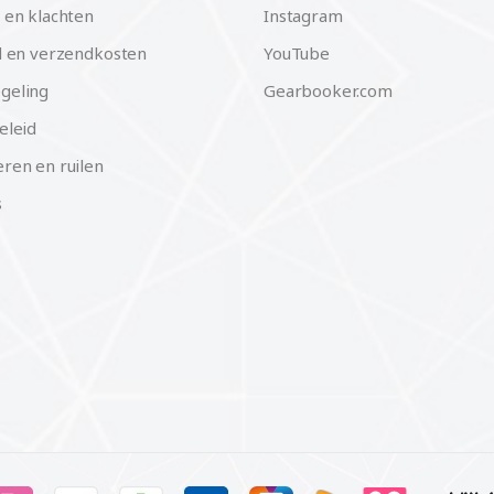
 en klachten
Instagram
d en verzendkosten
YouTube
geling
Gearbooker.com
eleid
ren en ruilen
s