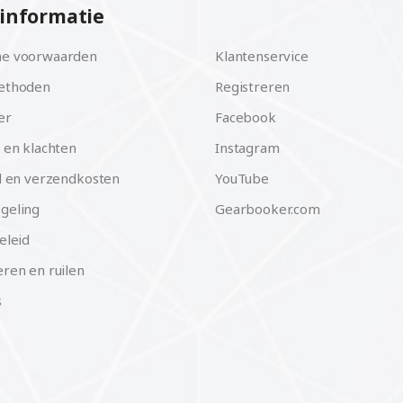
informatie
e voorwaarden
Klantenservice
ethoden
Registreren
er
Facebook
 en klachten
Instagram
d en verzendkosten
YouTube
geling
Gearbooker.com
eleid
ren en ruilen
s