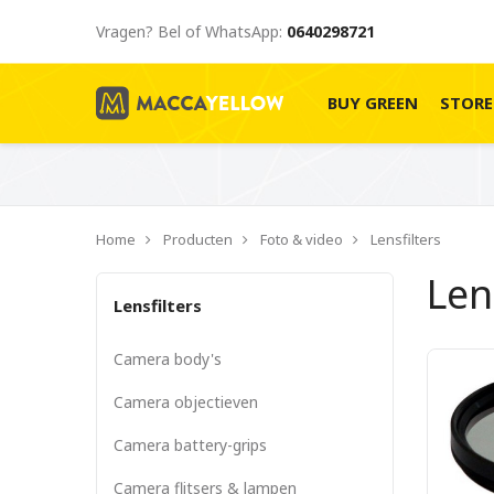
Vragen? Bel of WhatsApp:
0640298721
BUY GREEN
STOR
Home
Producten
Foto & video
Lensfilters
Len
Lensfilters
Camera body's
Camera objectieven
Camera battery-grips
Camera flitsers & lampen