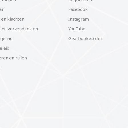
er
Facebook
 en klachten
Instagram
d en verzendkosten
YouTube
geling
Gearbooker.com
eleid
ren en ruilen
s