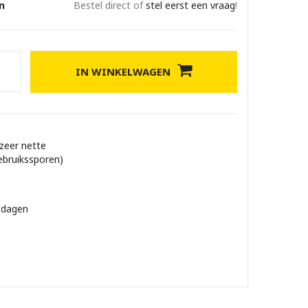
n
Bestel direct of
stel eerst een vraag
!
IN WINKELWAGEN
 zeer nette
ebruikssporen)
 dagen