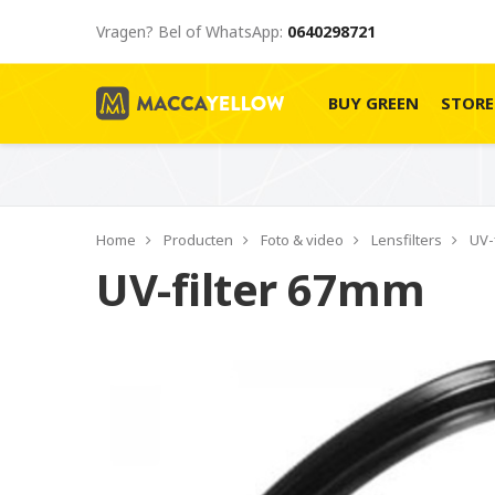
Vragen? Bel of WhatsApp:
0640298721
BUY GREEN
STOR
Home
Producten
Foto & video
Lensfilters
UV-
UV-filter 67mm