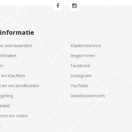
informatie
e voorwaarden
Klantenservice
ethoden
Registreren
er
Facebook
 en klachten
Instagram
d en verzendkosten
YouTube
geling
Gearbooker.com
eleid
ren en ruilen
s