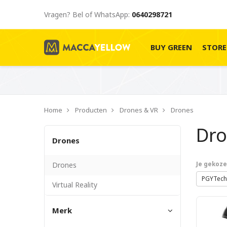
Vragen? Bel of WhatsApp:
0640298721
BUY GREEN
STOR
Home
Producten
Drones & VR
Drones
Dr
Drones
Drones
Je gekozen
PGYTec
Virtual Reality
Merk