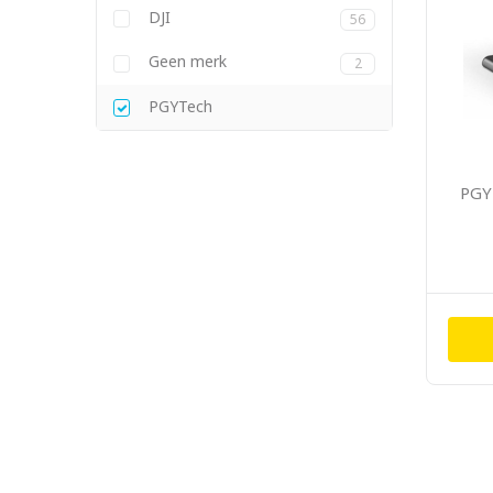
DJI
56
Geen merk
2
PGYTech
PGY