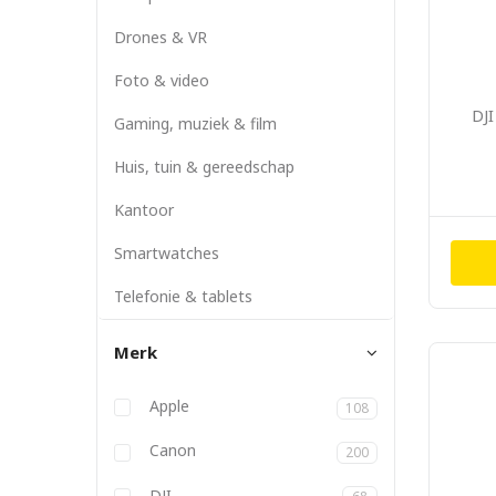
Drones & VR
Foto & video
DJI
Gaming, muziek & film
Huis, tuin & gereedschap
Kantoor
Smartwatches
Telefonie & tablets
Merk
Anbernic
Apple
108
Atlona
Aukey
Backbone
Belkin
BizLink
Blackmagic
Bose
Canon
200
DJI