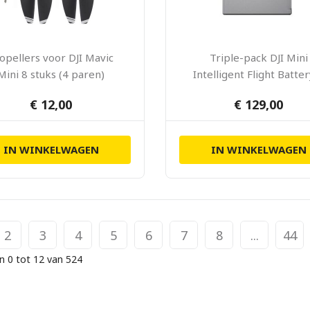
opellers voor DJI Mavic
Triple-pack DJI Mini
Mini 8 stuks (4 paren)
Intelligent Flight Batte
Charging-hub
€ 12,00
€ 129,00
IN WINKELWAGEN
IN WINKELWAGEN
2
3
4
5
6
7
8
...
44
n 0 tot 12 van 524