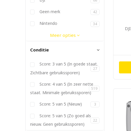
68
Dymo
Elgato
Ergotron
Fitbit
Geen merk
42
Gitzo
Godox
JBL
Joby
Kanex
Kata
Kenko
Lowepro
Manfrotto
Metz
Nikon
Nintendo
34
DJI
Panasonic
PGYTech
Philips
Pioneer
PolarPro
Promise
Røde
SanDisk
Satechi
Sigma
Soligor
Sonnet
Sony
Tamron
Tokina
Twelve South
Vanguard
Yongnuo
Meer opties
Conditie
Score: 3 van 5 (In goede staat.
27
Zichtbare gebruikssporen)
Score: 4 van 5 (In zeer nette
519
staat. Minimale gebruikssporen)
Score: 5 van 5 (Nieuw)
3
Score: 5 van 5 (Zo goed als
22
nieuw. Geen gebruikssporen)