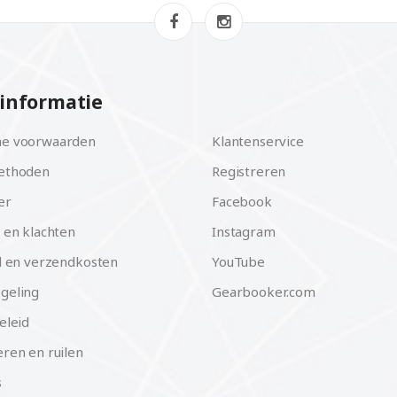
informatie
e voorwaarden
Klantenservice
ethoden
Registreren
er
Facebook
 en klachten
Instagram
d en verzendkosten
YouTube
geling
Gearbooker.com
eleid
ren en ruilen
s