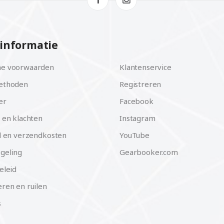
informatie
e voorwaarden
Klantenservice
ethoden
Registreren
er
Facebook
 en klachten
Instagram
d en verzendkosten
YouTube
geling
Gearbooker.com
eleid
ren en ruilen
s