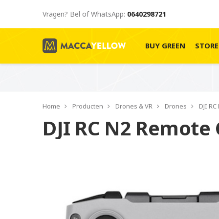
Vragen? Bel of WhatsApp:
0640298721
BUY GREEN
STOR
Home
Producten
Drones & VR
Drones
DJI RC
DJI RC N2 Remote 