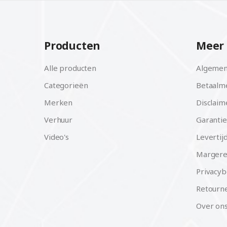
DJI Mini 3 Pro
DJI Mini 2
Producten
Meer 
Alle producten
Algemen
Categorieën
Betaalm
Merken
Disclaim
Verhuur
Garantie
Video's
Levertij
Margere
Privacyb
Retourne
Over on