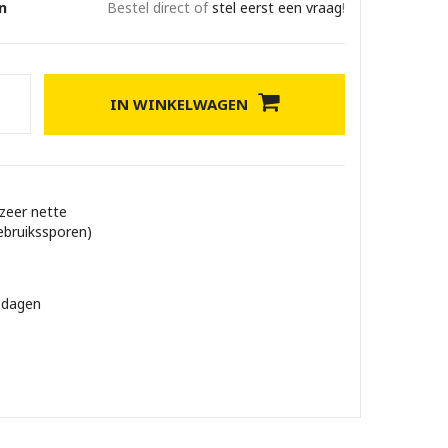
n
Bestel direct of
stel eerst een vraag
!
IN WINKELWAGEN
 zeer nette
ebruikssporen)
 dagen