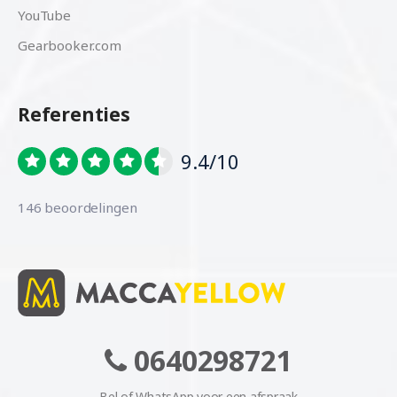
YouTube
Gearbooker.com
Referenties
9.4/10
146 beoordelingen
0640298721
Bel of WhatsApp voor een afspraak