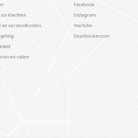
er
Facebook
 en klachten
Instagram
d en verzendkosten
YouTube
geling
Gearbooker.com
eleid
ren en ruilen
s