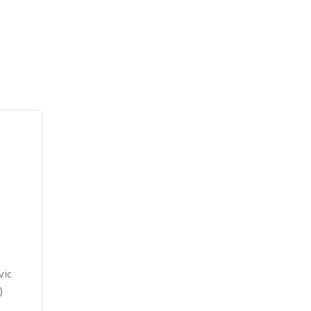
vic
)