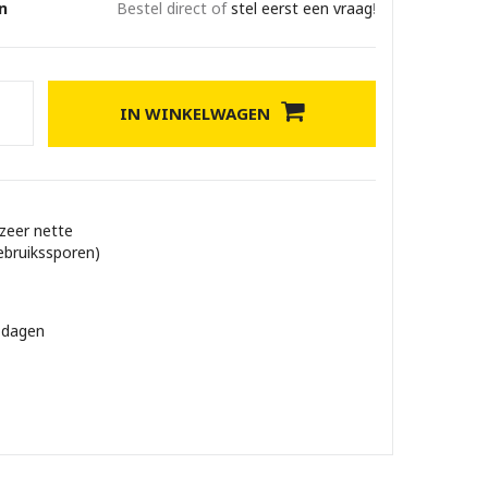
n
Bestel direct of
stel eerst een vraag
!
IN WINKELWAGEN
 zeer nette
ebruikssporen)
 dagen