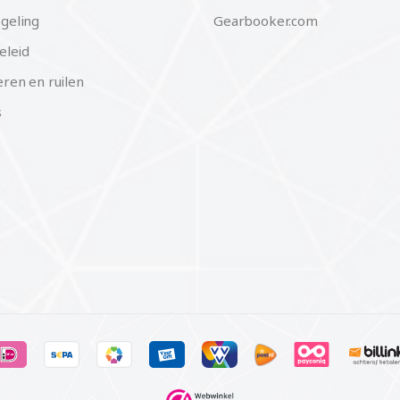
geling
Gearbooker.com
eleid
ren en ruilen
s