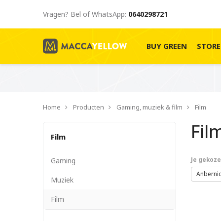
Vragen? Bel of WhatsApp:
0640298721
BUY GREEN
STOR
Home
Producten
Gaming, muziek & film
Film
Fil
Film
Gaming
Je gekozen
Anberni
Muziek
Film