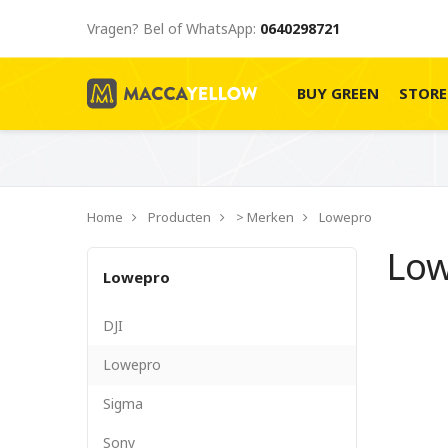
Vragen? Bel of WhatsApp:
0640298721
BUY GREEN
STOR
Home
Producten
> Merken
Lowepro
Lo
Lowepro
DJI
Lowepro
Sigma
Sony