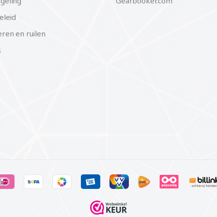
geling
Gearbooker.com
eleid
ren en ruilen
s