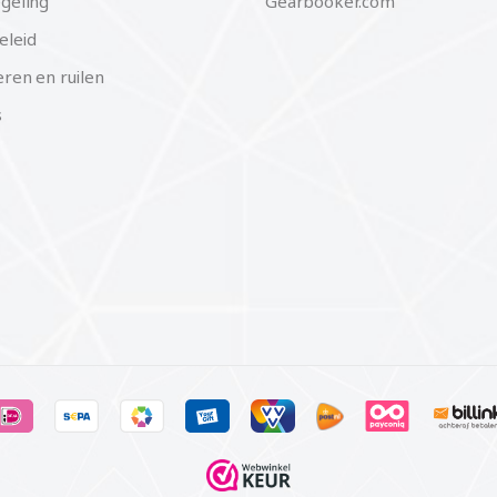
geling
Gearbooker.com
eleid
ren en ruilen
s