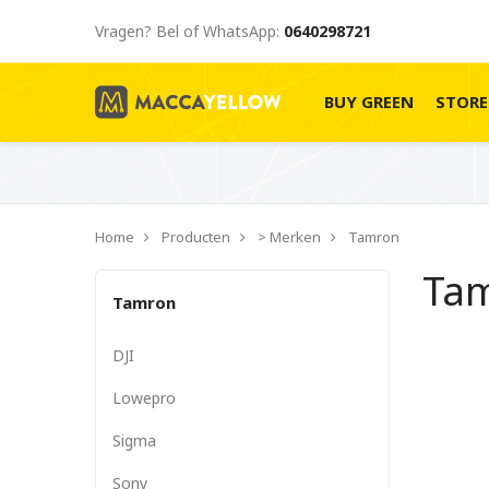
Vragen? Bel of WhatsApp:
0640298721
BUY GREEN
STOR
Home
Producten
> Merken
Tamron
Ta
Tamron
DJI
Lowepro
Sigma
Sony