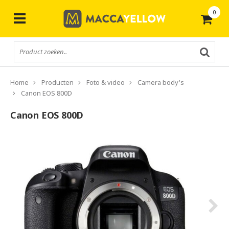
0
Gratis
verzending vanaf € 50,-
Home
Producten
Foto & video
Camera body's
Canon EOS 800D
Canon EOS 800D