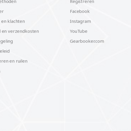
ethoden
Registreren
er
Facebook
 en klachten
Instagram
d en verzendkosten
YouTube
geling
Gearbooker.com
eleid
ren en ruilen
s