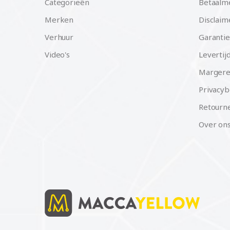
Categorieën
Betaalm
Merken
Disclaim
Verhuur
Garantie
Video's
Levertij
Margere
Privacyb
Retourne
Over on