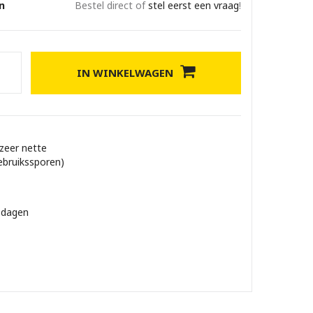
n
Bestel direct of
stel eerst een vraag
!
IN WINKELWAGEN
 zeer nette
ebruikssporen)
 dagen