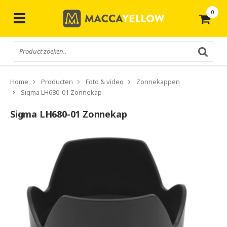
0
Gratis
verzending vanaf € 50,-
Home
Producten
Foto & video
Zonnekappen
Sigma LH680-01 Zonnekap
Sigma LH680-01 Zonnekap