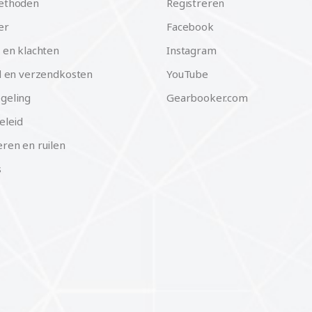
ethoden
Registreren
er
Facebook
 en klachten
Instagram
d en verzendkosten
YouTube
geling
Gearbooker.com
eleid
ren en ruilen
s