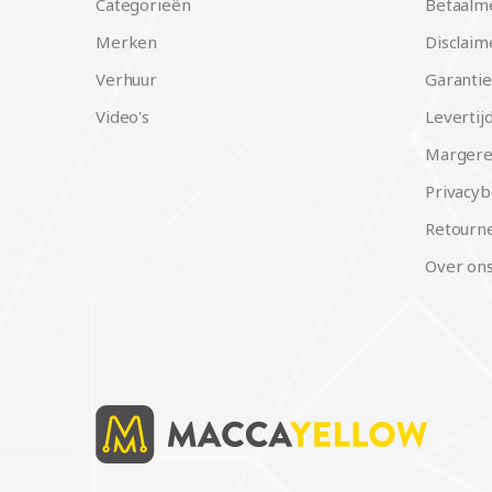
Categorieën
Betaalm
Merken
Disclaim
Verhuur
Garantie
Video's
Levertij
Margere
Privacyb
Retourne
Over on