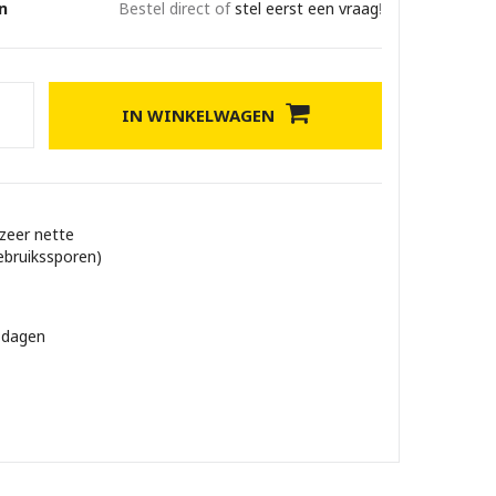
n
Bestel direct of
stel eerst een vraag
!
IN WINKELWAGEN
 zeer nette
ebruikssporen)
 dagen