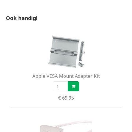
Ingebouwde speakers
Ingebouwde iSight-camera
Ook handig!
3x USB ingangen
Apple VESA Mount Adapter Kit
€ 69,95