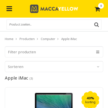
0
Gratis
verzending vanaf € 50,-
Home
Producten
Computer
Apple iMac
Filter producten
Sorteren
Apple iMac
(3)
40%
korting