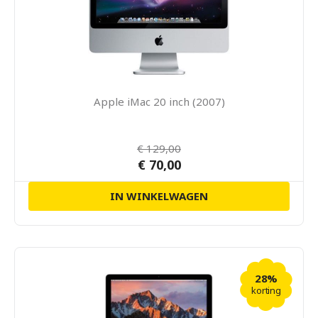
Apple iMac 20 inch (2007)
€ 129,00
€ 70,00
IN WINKELWAGEN
28%
korting