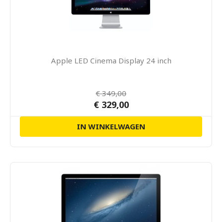
Apple LED Cinema Display 24 inch
€ 349,00
€ 329,00
IN WINKELWAGEN