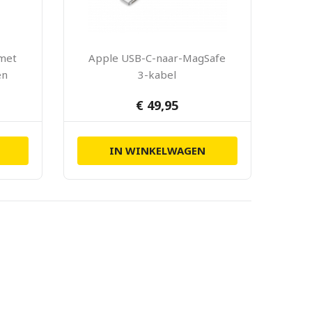
 met
Apple USB-C-naar-MagSafe
en
3-kabel
€ 49,95
IN WINKELWAGEN