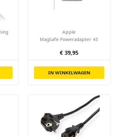
ning
Apple
MagSafe Poweradapter 45
W
€ 39,95
IN WINKELWAGEN