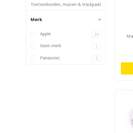
Toetsenborden, muizen & trackpads
Merk
Apple
23
Ma
Geen merk
1
Panasonic
2