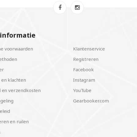
informatie
e voorwaarden
Klantenservice
ethoden
Registreren
er
Facebook
 en klachten
Instagram
d en verzendkosten
YouTube
geling
Gearbooker.com
eleid
ren en ruilen
s