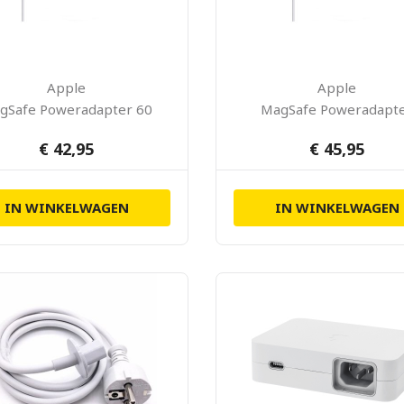
Apple
Apple
gSafe Poweradapter 60
MagSafe Poweradapt
W
85 W
€ 42,95
€ 45,95
IN WINKELWAGEN
IN WINKELWAGEN