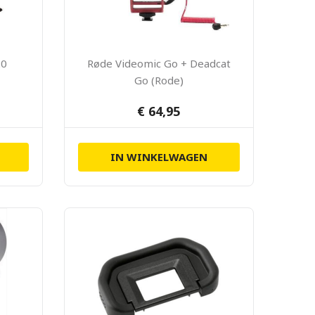
20
Røde Videomic Go + Deadcat
Go (Rode)
€ 64,95
IN WINKELWAGEN