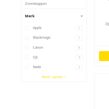
Zonnekappen
Merk
DJ
Apple
1
Blackmagic
1
Canon
8
DJI
9
Geen merk
Godox
Kenko
Røde
2
Meer opties