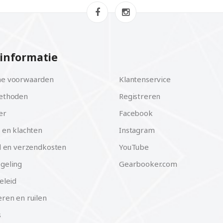
informatie
e voorwaarden
Klantenservice
ethoden
Registreren
er
Facebook
 en klachten
Instagram
d en verzendkosten
YouTube
geling
Gearbooker.com
eleid
ren en ruilen
s