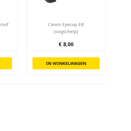
roof
Canon Eyecup EB
(oogschelp)
€ 8,00
IN WINKELWAGEN