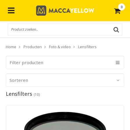
0
Gratis
verzending vanaf € 50,-
Home
Producten
Foto & video
Lensfilters
Filter producten
Sorteren
Lensfilters
(10)