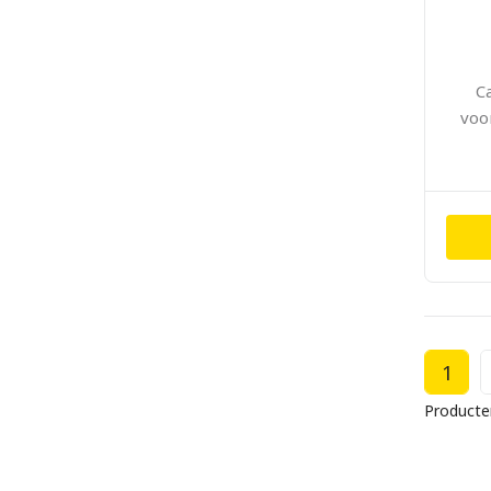
C
voo
1
Producte