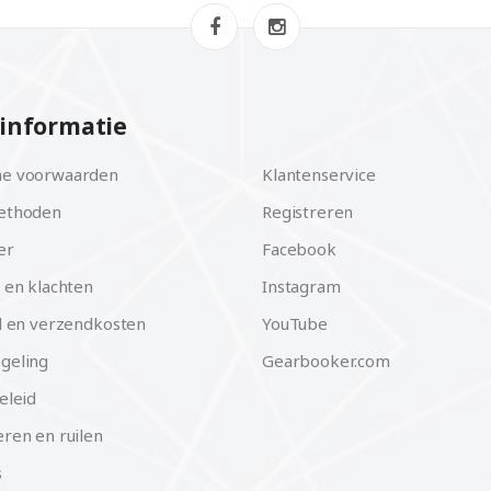
informatie
e voorwaarden
Klantenservice
ethoden
Registreren
er
Facebook
 en klachten
Instagram
d en verzendkosten
YouTube
geling
Gearbooker.com
eleid
ren en ruilen
s