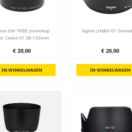
non EW-78BII zonnekap
Sigma LH680-01 Zonne
or Canon EF 28-135mm
F3.5-5.6 IS USM
€ 20,00
€ 20,00
IN WINKELWAGEN
IN WINKELWAGEN