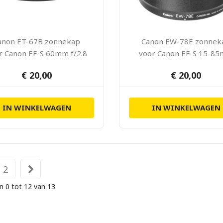
anon ET-67B zonnekap
Canon EW-78E zonnek
r Canon EF-S 60mm f/2.8
voor Canon EF-S 15-8
Macro USM
f/3.5-5.6 IS USM
€ 20,00
€ 20,00
IN WINKELWAGEN
IN WINKELWAGEN
2
n 0 tot 12 van 13