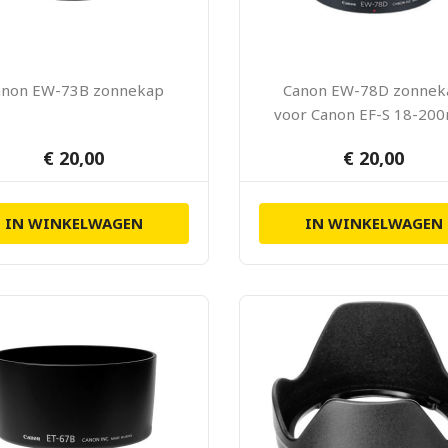
anon EW-73B zonnekap
Canon EW-78D zonnek
voor Canon EF-S 18-2
IS en EF 28-200mm U
€ 20,00
€ 20,00
IN WINKELWAGEN
IN WINKELWAGEN