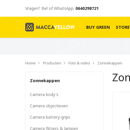
Vragen? Bel of WhatsApp:
0640298721
BUY GREEN
STOR
Home
Producten
Foto & video
Zonnekappen
Zo
Zonnekappen
Camera body's
Camera objectieven
Camera battery-grips
Camera flitsers & lampen