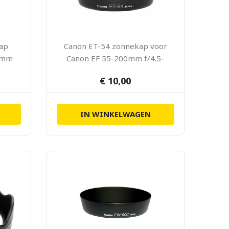
ap
Canon ET-54 zonnekap voor
00mm
Canon EF 55-200mm f/4.5-
SM
5.6 II USM
€ 10,00
IN WINKELWAGEN