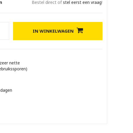
n
Bestel direct of
stel eerst een vraag
!
IN WINKELWAGEN
 zeer nette
ebruikssporen)
 dagen