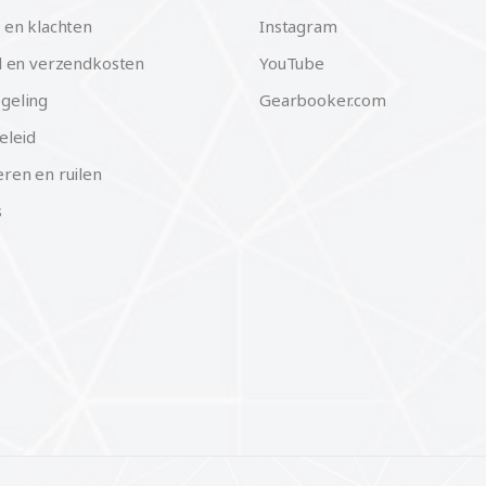
 en klachten
Instagram
d en verzendkosten
YouTube
geling
Gearbooker.com
eleid
ren en ruilen
s