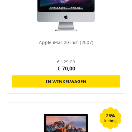
Apple iMac 20 inch (2007)
€ 129,00
€ 70,00
IN WINKELWAGEN
28%
korting