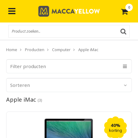
0
Gratis
verzending vanaf € 50,-
Home
Producten
Computer
Apple iMac
Filter producten
Sorteren
Apple iMac
(3)
40%
korting