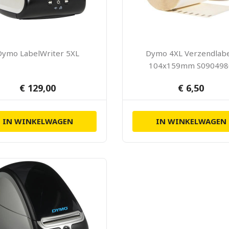
Dymo LabelWriter 5XL
Dymo 4XL Verzendlabe
104x159mm S090498
(Huismerk)
€ 129,00
€ 6,50
IN WINKELWAGEN
IN WINKELWAGEN