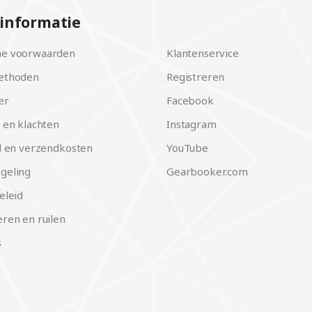
informatie
e voorwaarden
Klantenservice
ethoden
Registreren
er
Facebook
 en klachten
Instagram
d en verzendkosten
YouTube
geling
Gearbooker.com
eleid
ren en ruilen
s