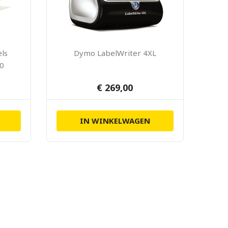
ls
Dymo LabelWriter 4XL
0
€ 269,00
IN WINKELWAGEN