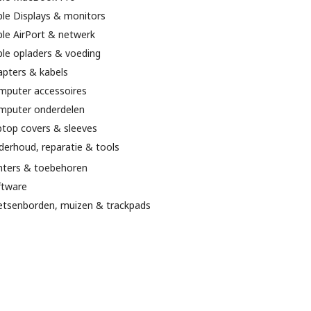
le Displays & monitors
le AirPort & netwerk
le opladers & voeding
pters & kabels
mputer accessoires
mputer onderdelen
top covers & sleeves
erhoud, reparatie & tools
nters & toebehoren
ftware
etsenborden, muizen & trackpads