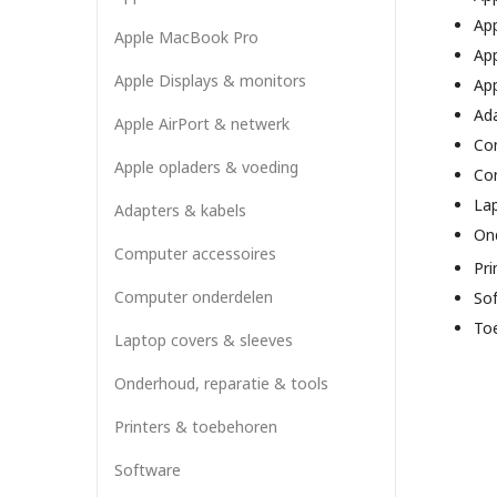
App
Apple MacBook Pro
App
Apple Displays & monitors
App
Ada
Apple AirPort & netwerk
Co
Apple opladers & voeding
Co
Lap
Adapters & kabels
Ond
Computer accessoires
Pri
Computer onderdelen
So
To
Laptop covers & sleeves
Onderhoud, reparatie & tools
Printers & toebehoren
Software