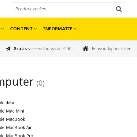
E
CONTENT
INFORMATIE
Gratis
verzending vanaf € 50,-
Eenvoudig bestellen
mputer
(0)
ple iMac
ple Mac Mini
ple MacBook
ple MacBook Air
ple MacBook Pro