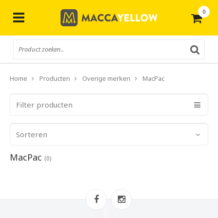
0
Gratis
verzending vanaf € 50,-
Home
Producten
Overige merken
MacPac
Filter producten
Sorteren
MacPac
(0)